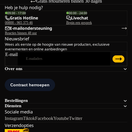
Gratis retourneren binnen 30 dagen
Heb je hulp nodig?
09:00 - 17:00
00:00 - 24:00
Gratis Hotline
Livechat
00800 - 965 375 46
Begin een gesprek
E-mailondersteuning
Reacties binnen 48 uur
Nieuwsbrief
Wees als eerste op de hoogte van nieuwe producten, exclusieve
evenementen en online aanbiedingen
E-mail
Over ons
Bestellingen
Diensten
Sociale media
Instagram
Tiktok
Facebook
Youtube
Twitter
Verzendopties