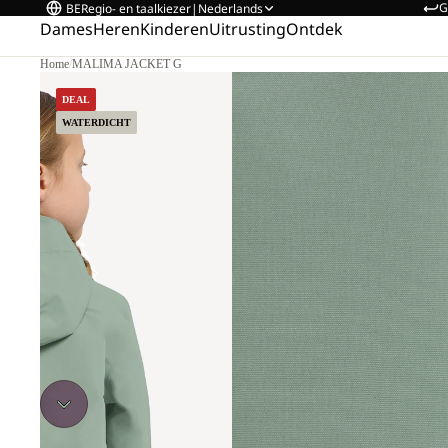
G
BE
Regio- en taalkiezer
|
Nederlands
Dames
Heren
Kinderen
Uitrusting
Ontdek
Home
/
MALIMA JACKET G
DEAL
WATERDICHT