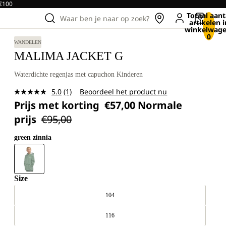
 €100
Totaal aant
Waar ben je naar op zoek?
artikelen i
winkelwage
0
WANDELEN
MALIMA JACKET G
Waterdichte regenjas met capuchon Kinderen
5.0
(1)
Beoordeel het product nu
Lees
Prijs met korting
€57,00
Normale
1
beoordeling.
prijs
€95,00
Dezelfde
paginalink.
green zinnia
Size
104
116