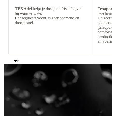
TEXAdri
helpt je droog en fris te blijven
Texapore 
bij warmer weer.
beschermin
Het reguleert vocht, is zeer ademend en
De zeer wa
droogt snel.
ademende c
gerecyclede
comfortabe
productiere
en voering