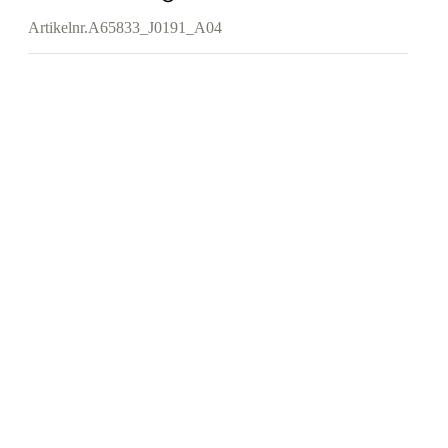
Artikelnr.
A65833_J0191_A04