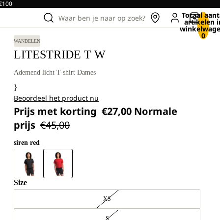
 €100
Totaal aant
Waar ben je naar op zoek?
artikelen i
winkelwage
0
WANDELEN
LITESTRIDE T W
Ademend licht T-shirt Dames
}
Beoordeel het product nu
Prijs met korting
€27,00
Normale
prijs
€45,00
siren red
Size
XS
S