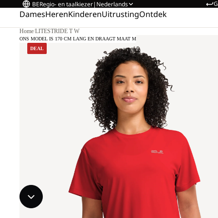
G
BE
Regio- en taalkiezer
|
Nederlands
Dames
Heren
Kinderen
Uitrusting
Ontdek
Home
/
LITESTRIDE T W
ONS MODEL IS 170 CM LANG EN DRAAGT MAAT M
DEAL