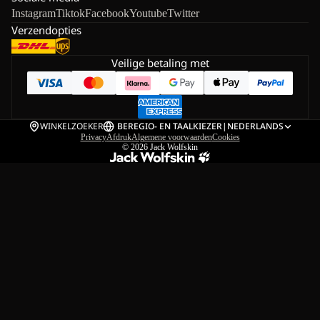
Instagram
Tiktok
Facebook
Youtube
Twitter
Verzendopties
Veilige betaling met
WINKELZOEKER
BE
REGIO- EN TAALKIEZER
|
NEDERLANDS
Privacy
Afdruk
Algemene voorwaarden
Cookies
© 2026
Jack Wolfskin