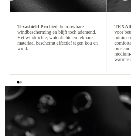
Texashield Pro
biedt betrouwbare
TEXAthe
windbescherming en blijft toch ademend.
voor betro
Het winddichte, waterdichte en rekbare
minimaal g
materiaal beschermt effectief tegen kou en
comfortabel
wind.
omstandigh
medium-loft
warmte-isol