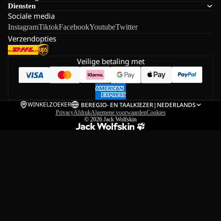
Diensten
Sociale media
Instagram
Tiktok
Facebook
Youtube
Twitter
Verzendopties
Veilige betaling met
WINKELZOEKER
BE
REGIO- EN TAALKIEZER
|
NEDERLANDS
Privacy
Afdruk
Algemene voorwaarden
Cookies
© 2026
Jack Wolfskin