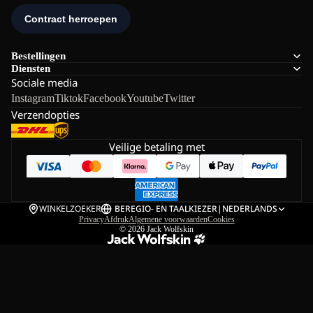
Bestellingen
Diensten
Sociale media
Instagram
Tiktok
Facebook
Youtube
Twitter
Verzendopties
Veilige betaling met
WINKELZOEKER
BE
REGIO- EN TAALKIEZER
|
NEDERLANDS
Privacy
Afdruk
Algemene voorwaarden
Cookies
© 2026
Jack Wolfskin