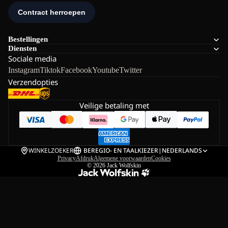
Bestellingen
Diensten
Sociale media
Instagram
Tiktok
Facebook
Youtube
Twitter
Verzendopties
Veilige betaling met
WINKELZOEKER
BE
REGIO- EN TAALKIEZER
|
NEDERLANDS
Privacy
Afdruk
Algemene voorwaarden
Cookies
© 2026
Jack Wolfskin