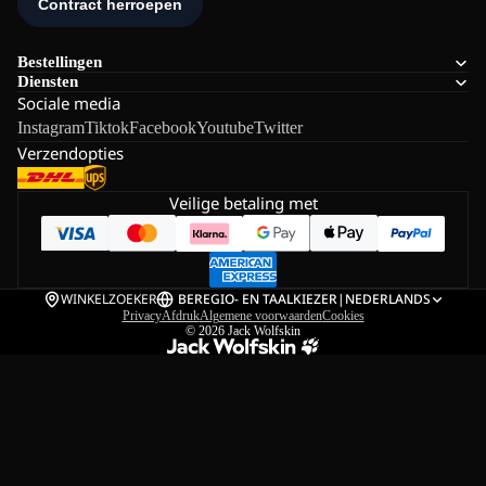
Bestellingen
Diensten
Sociale media
Instagram
Tiktok
Facebook
Youtube
Twitter
Verzendopties
Veilige betaling met
WINKELZOEKER
BE
REGIO- EN TAALKIEZER
|
NEDERLANDS
Privacy
Afdruk
Algemene voorwaarden
Cookies
© 2026
Jack Wolfskin