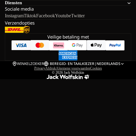
Diensten
Sociale media
Instagram
Tiktok
Facebook
Youtube
Twitter
Verzendopties
Veilige betaling met
WINKELZOEKER
BE
REGIO- EN TAALKIEZER
|
NEDERLANDS
Privacy
Afdruk
Algemene voorwaarden
Cookies
© 2026
Jack Wolfskin