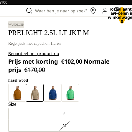
 €100
Totaal aant
Waar ben je naar op zoek?
artikelen i
winkelwage
0
WANDELEN
PRELIGHT 2.5L LT JKT M
Regenjack met capuchon Heren
Beoordeel het product nu
Prijs met korting
€102,00
Normale
prijs
€170,00
hazel wood
Size
S
M