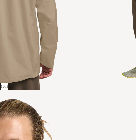
01
/
12