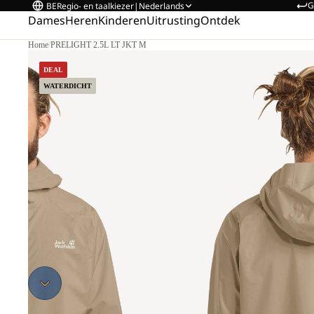
G
BE
Regio- en taalkiezer
|
Nederlands
Dames
Heren
Kinderen
Uitrusting
Ontdek
Home
/
PRELIGHT 2.5L LT JKT M
 L.
DEAL
WATERDICHT