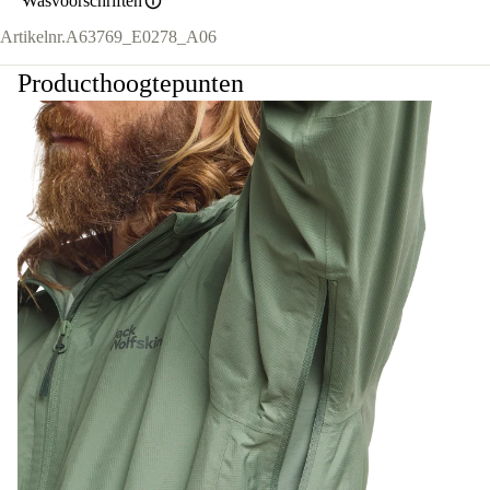
Wasvoorschriften
Artikelnr.
A63769_E0278_A06
Producthoogtepunten