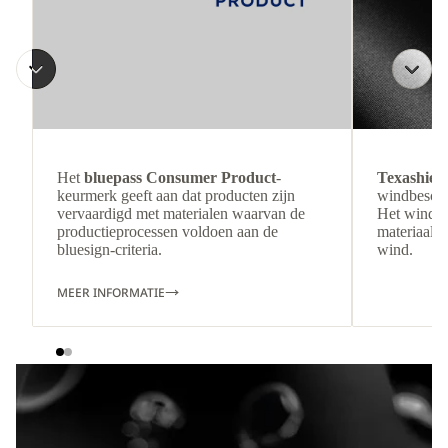
Het
bluepass Consumer Product
-
Texashiel
keurmerk geeft aan dat producten zijn
windbesche
vervaardigd met materialen waarvan de
Het winddi
productieprocessen voldoen aan de
materiaal b
bluesign-criteria.
wind.
MEER INFORMATIE