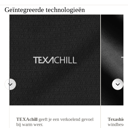
Geïntegreerde technologieën
TEXAchill
geeft je een verkoelend gevoel
Texashiel
bij warm weer.
windbesche