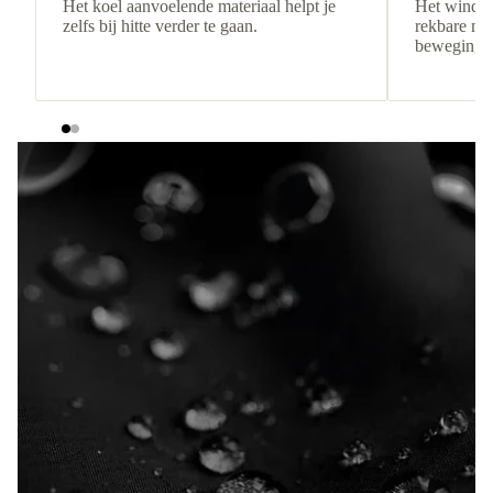
Het koel aanvoelende materiaal helpt je
Het windbe
zelfs bij hitte verder te gaan.
rekbare mat
bewegingsv