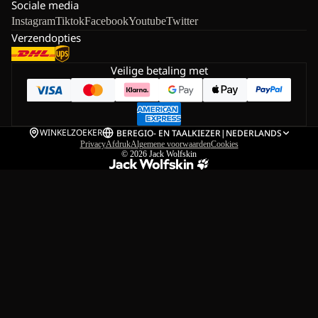
Sociale media
Instagram
Tiktok
Facebook
Youtube
Twitter
Verzendopties
Veilige betaling met
WINKELZOEKER
BE
REGIO- EN TAALKIEZER
|
NEDERLANDS
Privacy
Afdruk
Algemene voorwaarden
Cookies
© 2026
Jack Wolfskin