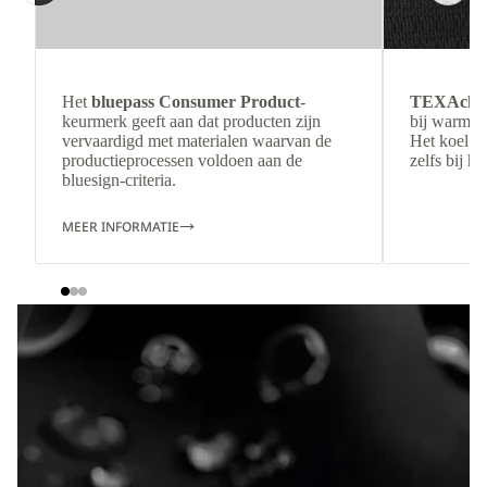
Het
bluepass Consumer Product
-
TEXAchil
keurmerk geeft aan dat producten zijn
bij warm w
vervaardigd met materialen waarvan de
Het koel aa
productieprocessen voldoen aan de
zelfs bij hi
bluesign-criteria.
MEER INFORMATIE