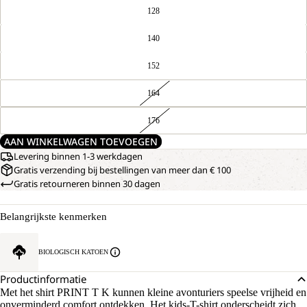
128
140
152
164
176
AAN WINKELWAGEN TOEVOEGEN
Levering binnen 1-3 werkdagen
Gratis verzending bij bestellingen van meer dan € 100
Gratis retourneren binnen 30 dagen
AFBEELDING
ONZE
Belangrijkste kenmerken
MODELLEN
OPENEN
DRAGEN
IN
MAAT
VOLLEDIG
BIOLOGISCH KATOEN
128
SCHERM
Productinformatie
Met het shirt PRINT T K kunnen kleine avonturiers speelse vrijheid en
onverminderd comfort ontdekken. Het kids-T-shirt onderscheidt zich