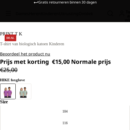
Gratis retourneren binnen 30 dagen
To
Dames
Heren
Kinderen
Uitrusting
Ontdek
a
wi
PRINT T K
DEAL
T-shirt van biologisch katoen Kinderen
Beoordeel het product nu
Prijs met korting
€15,00
Normale prijs
€25,00
HIKE foxglove
Size
104
116