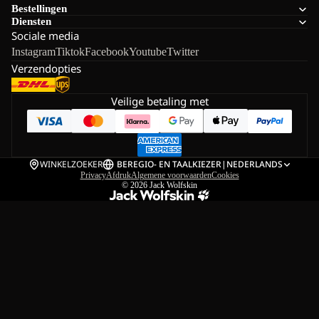
Bestellingen
Diensten
Sociale media
Instagram
Tiktok
Facebook
Youtube
Twitter
Verzendopties
Veilige betaling met
WINKELZOEKER
BE
REGIO- EN TAALKIEZER
|
NEDERLANDS
Privacy
Afdruk
Algemene voorwaarden
Cookies
© 2026
Jack Wolfskin