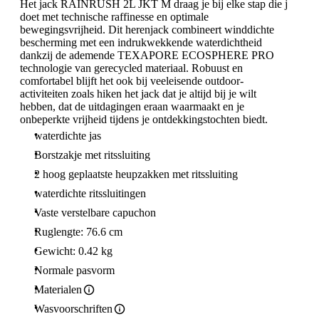
Het jack RAINRUSH 2L JKT M draag je bij elke stap die j
doet met technische raffinesse en optimale
bewegingsvrijheid. Dit herenjack combineert winddichte
bescherming met een indrukwekkende waterdichtheid
dankzij de ademende TEXAPORE ECOSPHERE PRO
technologie van gerecycled materiaal. Robuust en
comfortabel blijft het ook bij veeleisende outdoor-
activiteiten zoals hiken het jack dat je altijd bij je wilt
hebben, dat de uitdagingen eraan waarmaakt en je
onbeperkte vrijheid tijdens je ontdekkingstochten biedt.
waterdichte jas
Borstzakje met ritssluiting
2 hoog geplaatste heupzakken met ritssluiting
waterdichte ritssluitingen
Vaste verstelbare capuchon
Ruglengte: 76.6 cm
Gewicht: 0.42 kg
Normale pasvorm
Materialen
Wasvoorschriften