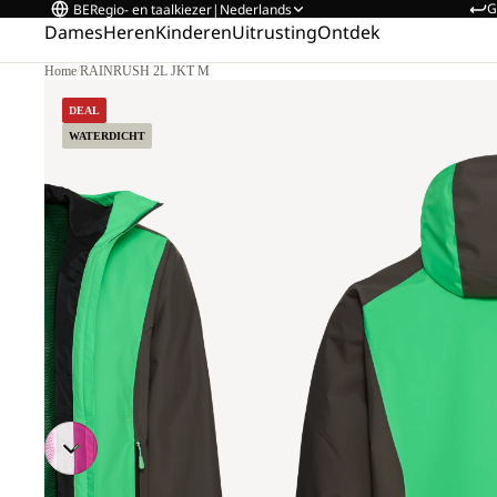
G
BE
Regio- en taalkiezer
|
Nederlands
Dames
Heren
Kinderen
Uitrusting
Ontdek
Home
/
RAINRUSH 2L JKT M
DEAL
WATERDICHT