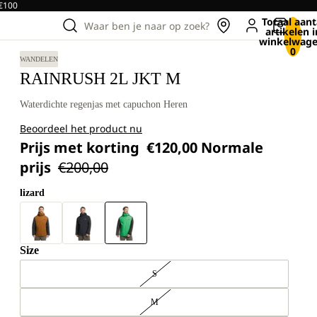
 €100
Totaal aant
Waar ben je naar op zoek?
artikelen i
winkelwage
0
WANDELEN
RAINRUSH 2L JKT M
Waterdichte regenjas met capuchon Heren
Beoordeel het product nu
Prijs met korting
€120,00
Normale
prijs
€200,00
lizard
Size
S
M