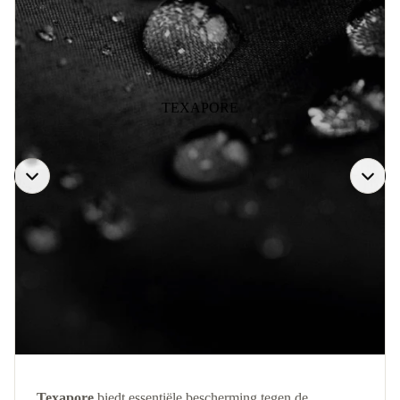
TEXAPORE
Texapore
biedt essentiële bescherming tegen de