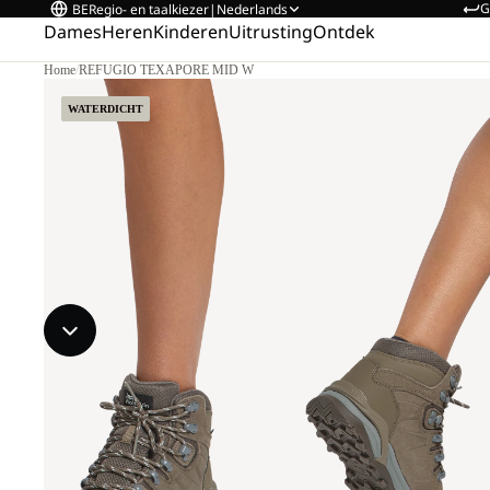
G
BE
Regio- en taalkiezer
|
Nederlands
Dames
Heren
Kinderen
Uitrusting
Ontdek
Home
/
REFUGIO TEXAPORE MID W
WATERDICHT