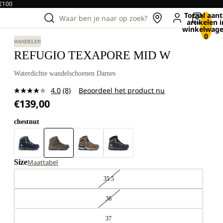
 €100
Totaal aant
Waar ben je naar op zoek?
artikelen i
winkelwage
0
WANDELEN
REFUGIO TEXAPORE MID W
Waterdichte wandelschoenen Dames
4.0
(8)
Beoordeel het product nu
Lees
€139,00
8
beoordelingen.
Dezelfde
chestnut
paginalink.
Size
Maattabel
35.5
36
37