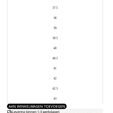
37.5
38
39
39.5
40
40.5
41
42
42.5
43
AAN WINKELWAGEN TOEVOEGEN
Levering binnen 1-3 werkdagen