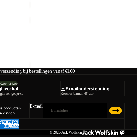
TEMPEST
2L
JKT
TEMPEST 2L JKT W
W
€160,00
 verzending bij bestellingen vanaf €100
00:00 - 24:00
Livechat
E-mailondersteuning
gin een gesprek
Reacties binnen 48 uur
E-mail
we producten,
iedingen
© 2026
Jack Wolfskin