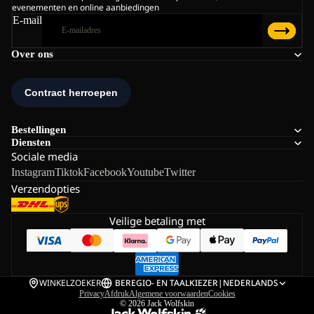
evenementen en online aanbiedingen
E-mail
Over ons
Bestellingen
Diensten
Sociale media
Instagram
Tiktok
Facebook
Youtube
Twitter
Verzendopties
Veilige betaling met
WINKELZOEKER
BE
REGIO- EN TAALKIEZER
|
NEDERLANDS
Privacy
Afdruk
Algemene voorwaarden
Cookies
© 2026
Jack Wolfskin