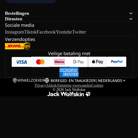
Bestellingen
Diensten
Sociale media
Instagram
Tiktok
Facebook
Youtube
Twitter
Verzendopties
Veilige betaling met
WINKELZOEKER
BE
REGIO- EN TAALKIEZER
|
NEDERLANDS
Privacy
Afdruk
Algemene voorwaarden
Cookies
© 2026
Jack Wolfskin