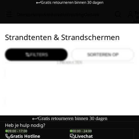
Gratis retourneren binnen 30 dagen
To
Dames
Heren
Kinderen
Uitrusting
Ontdek
a
wi
Strandtenten & Strandschermen
FILTERS
SORTEREN OP
1 PRODUCTEN
BEACH
SHELTER
III
BEACH SHELTER III
€150,00
Gratis retourneren binnen 30 dagen
Heb je hulp nodig?
09:00 - 17:00
00:00 - 24:00
Gratis Hotline
Livechat