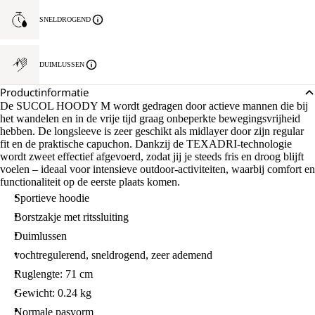
SNELDROGEND
DUIMLUSSEN
Productinformatie
De SUCOL HOODY M wordt gedragen door actieve mannen die bij
het wandelen en in de vrije tijd graag onbeperkte bewegingsvrijheid
hebben. De longsleeve is zeer geschikt als midlayer door zijn regular
fit en de praktische capuchon. Dankzij de TEXADRI-technologie
wordt zweet effectief afgevoerd, zodat jij je steeds fris en droog blijft
voelen – ideaal voor intensieve outdoor-activiteiten, waarbij comfort en
functionaliteit op de eerste plaats komen.
Sportieve hoodie
Borstzakje met ritssluiting
Duimlussen
vochtregulerend, sneldrogend, zeer ademend
Ruglengte: 71 cm
Gewicht: 0.24 kg
Normale pasvorm