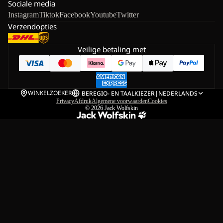
Sociale media
Instagram
Tiktok
Facebook
Youtube
Twitter
Verzendopties
Veilige betaling met
WINKELZOEKER
BE
REGIO- EN TAALKIEZER
|
NEDERLANDS
Privacy
Afdruk
Algemene voorwaarden
Cookies
© 2026
Jack Wolfskin