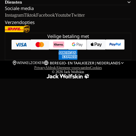
Diensten
Sociale media
Instagram
Tiktok
Facebook
Youtube
Twitter
Verzendopties
Veilige betaling met
WINKELZOEKER
BE
REGIO- EN TAALKIEZER
|
NEDERLANDS
Privacy
Afdruk
Algemene voorwaarden
Cookies
© 2026
Jack Wolfskin