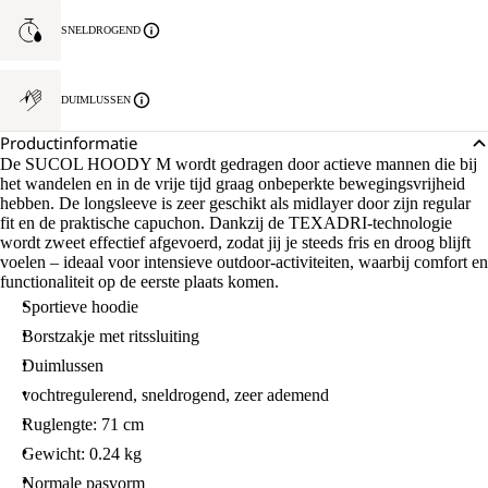
SNELDROGEND
DUIMLUSSEN
Productinformatie
De SUCOL HOODY M wordt gedragen door actieve mannen die bij
het wandelen en in de vrije tijd graag onbeperkte bewegingsvrijheid
hebben. De longsleeve is zeer geschikt als midlayer door zijn regular
fit en de praktische capuchon. Dankzij de TEXADRI-technologie
wordt zweet effectief afgevoerd, zodat jij je steeds fris en droog blijft
voelen – ideaal voor intensieve outdoor-activiteiten, waarbij comfort en
functionaliteit op de eerste plaats komen.
Sportieve hoodie
Borstzakje met ritssluiting
Duimlussen
vochtregulerend, sneldrogend, zeer ademend
Ruglengte: 71 cm
Gewicht: 0.24 kg
Normale pasvorm