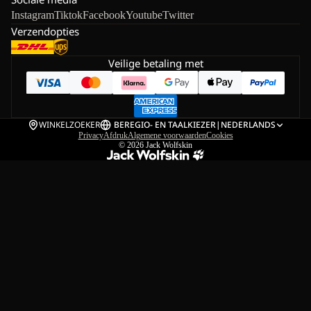
Instagram
Tiktok
Facebook
Youtube
Twitter
Verzendopties
Veilige betaling met
WINKELZOEKER
BE
REGIO- EN TAALKIEZER
|
NEDERLANDS
Privacy
Afdruk
Algemene voorwaarden
Cookies
© 2026
Jack Wolfskin