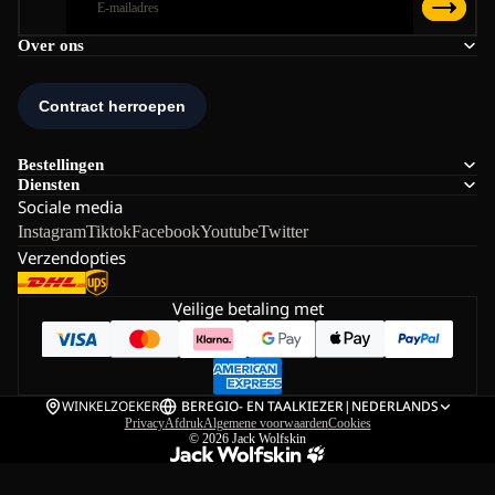
Over ons
Bestellingen
Diensten
Sociale media
Instagram
Tiktok
Facebook
Youtube
Twitter
Verzendopties
Veilige betaling met
WINKELZOEKER
BE
REGIO- EN TAALKIEZER
|
NEDERLANDS
Privacy
Afdruk
Algemene voorwaarden
Cookies
© 2026
Jack Wolfskin