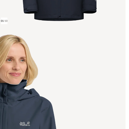
01
/
10