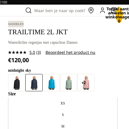
 €100
Totaal aant
Waar ben je naar op zoek?
artikelen i
winkelwage
0
WANDELEN
TRAILTIME 2L JKT
Waterdichte regenjas met capuchon Dames
5.0
(3)
Beoordeel het product nu
Lees
€120,00
3
beoordelingen.
Dezelfde
midnight sky
paginalink.
+2
Size
XS
S
M