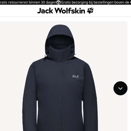
ratis retourneren binnen 30 dagen
Gratis bezorging bij bestellingen boven de