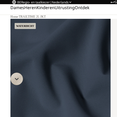
G
BE
Regio- en taalkiezer
|
Nederlands
Dames
Heren
Kinderen
Uitrusting
Ontdek
Home
/
TRAILTIME 2L JKT
WATERDICHT