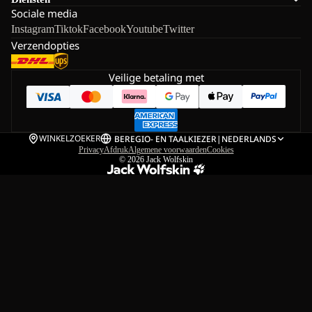
Sociale media
Instagram
Tiktok
Facebook
Youtube
Twitter
Verzendopties
Veilige betaling met
WINKELZOEKER
BE
REGIO- EN TAALKIEZER
|
NEDERLANDS
Privacy
Afdruk
Algemene voorwaarden
Cookies
© 2026
Jack Wolfskin