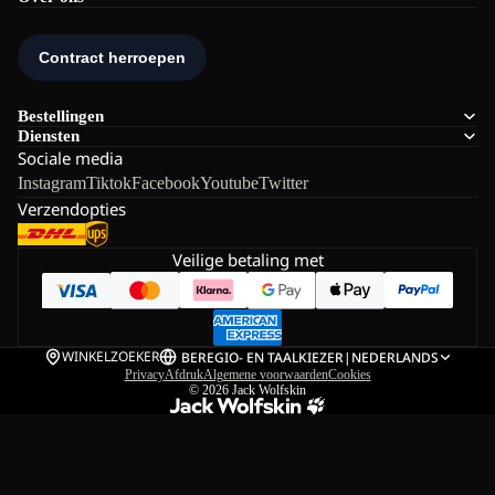
Bestellingen
Diensten
Sociale media
Instagram
Tiktok
Facebook
Youtube
Twitter
Verzendopties
Veilige betaling met
WINKELZOEKER
BE
REGIO- EN TAALKIEZER
|
NEDERLANDS
Privacy
Afdruk
Algemene voorwaarden
Cookies
© 2026
Jack Wolfskin