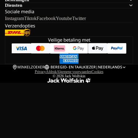
Diensten
Sociale media
Instagram
Tiktok
Facebook
Youtube
Twitter
Verzendopties
Veilige betaling met
WINKELZOEKER
BE
REGIO- EN TAALKIEZER
|
NEDERLANDS
Privacy
Afdruk
Algemene voorwaarden
Cookies
© 2026
Jack Wolfskin