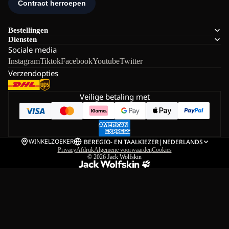
Bestellingen
Diensten
Sociale media
Instagram
Tiktok
Facebook
Youtube
Twitter
Verzendopties
Veilige betaling met
WINKELZOEKER
BE
REGIO- EN TAALKIEZER
|
NEDERLANDS
Privacy
Afdruk
Algemene voorwaarden
Cookies
© 2026
Jack Wolfskin