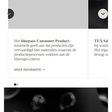
Het
bluepass Consumer Product
-
TEXAdri
keurmerk geeft aan dat producten zijn
bij warmer
vervaardigd met materialen waarvan de
Het regulee
productieprocessen voldoen aan de
droogt snel
bluesign-criteria.
MEER INFORMATIE