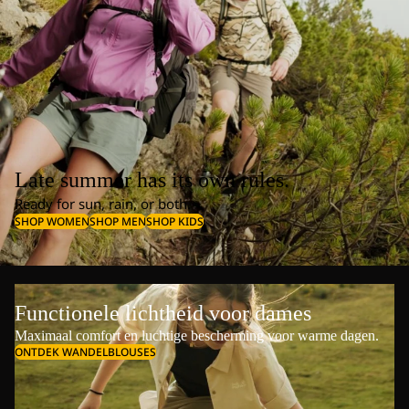
Late summer has its own rules.
Ready for sun, rain, or both.
SHOP WOMEN
SHOP MEN
SHOP KIDS
Functionele lichtheid voor dames
Maximaal comfort en luchtige bescherming voor warme dagen.
ONTDEK WANDELBLOUSES