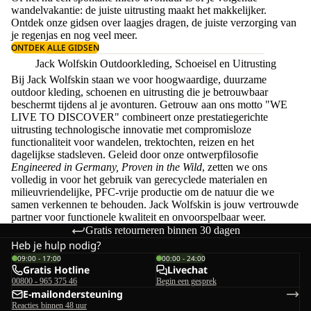
wandelvakantie: de juiste uitrusting maakt het makkelijker.
Ontdek onze gidsen over
laagjes dragen
, de juiste
verzorging van
je regenjas
en nog veel meer.
ONTDEK ALLE GIDSEN
Jack Wolfskin Outdoorkleding, Schoeisel en Uitrusting
Bij Jack Wolfskin staan we voor hoogwaardige, duurzame
outdoor kleding, schoenen en uitrusting die je betrouwbaar
beschermt tijdens al je avonturen. Getrouw aan ons motto "WE
LIVE TO DISCOVER" combineert onze prestatiegerichte
uitrusting technologische innovatie met compromisloze
functionaliteit voor wandelen, trektochten, reizen en het
dagelijkse stadsleven. Geleid door onze ontwerpfilosofie
Engineered in Germany, Proven in the Wild
, zetten we ons
volledig in voor het gebruik van gerecyclede materialen en
milieuvriendelijke, PFC-vrije productie om de natuur die we
samen verkennen te behouden. Jack Wolfskin is jouw vertrouwde
partner voor functionele kwaliteit en onvoorspelbaar weer.
Gratis retourneren binnen 30 dagen
Heb je hulp nodig?
09:00 - 17:00
00:00 - 24:00
Gratis Hotline
Livechat
00800 - 965 375 46
Begin een gesprek
E-mailondersteuning
Reacties binnen 48 uur