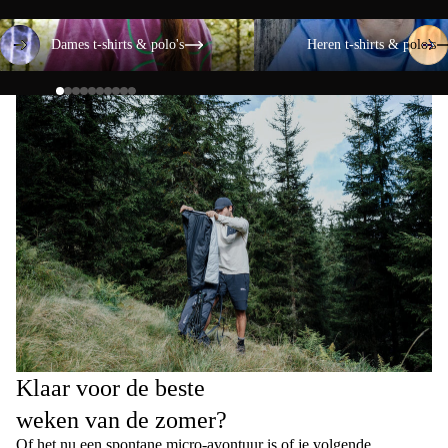
Dames t-shirts & polo's
Heren t-shirts & polo's
Dames t-shirts & polo's
Heren t-shirts & polo's
Klaar voor de beste
weken van de zomer?
Of het nu een spontane micro-avontuur is of je volgende