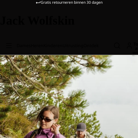
Gratis retourneren binnen 30 dagen
Jack Wolfskin
To
Dames
Heren
Kinderen
Uitrusting
Ontdek
a
wi