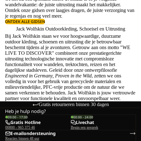
wandelvakantie: de juiste uitrusting maakt het makkelijker.
Ontdek onze gidsen over
laagjes dragen
, de juiste
verzorging van
je regenjas
en nog veel meer.
ONTDEK ALLE GIDSEN
Jack Wolfskin Outdoorkleding, Schoeisel en Uitrusting
Bij Jack Wolfskin staan we voor hoogwaardige, duurzame
outdoor kleding, schoenen en uitrusting die je betrouwbaar
beschermt tijdens al je avonturen. Getrouw aan ons motto "WE
LIVE TO DISCOVER" combineert onze prestatiegerichte
uitrusting technologische innovatie met compromisloze
functionaliteit voor wandelen, trektochten, reizen en het
dagelijkse stadsleven. Geleid door onze ontwerpfilosofie
Engineered in Germany, Proven in the Wild
, zetten we ons
volledig in voor het gebruik van gerecyclede materialen en
milieuvriendelijke, PFC-vrije productie om de natuur die we
samen verkennen te behouden. Jack Wolfskin is jouw vertrouwde
partner voor functionele kwaliteit en onvoorspelbaar weer.
Gratis retourneren binnen 30 dagen
Heb je hulp nodig?
09:00 - 17:00
00:00 - 24:00
Gratis Hotline
Livechat
00800 - 965 375 46
Begin een gesprek
E-mailondersteuning
Reacties binnen 48 uur