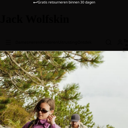
Gratis retourneren binnen 30 dagen
Jack Wolfskin
To
Dames
Heren
Kinderen
Uitrusting
Ontdek
a
wi