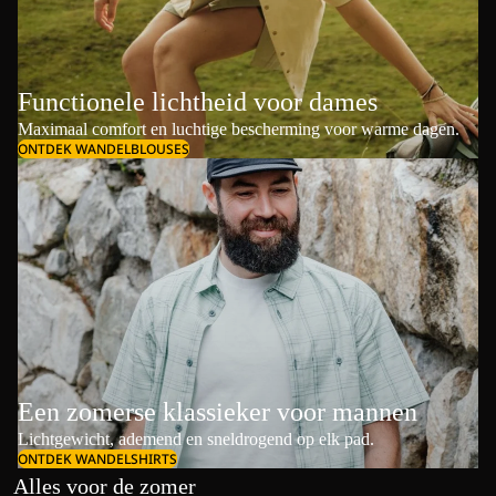
Functionele lichtheid voor dames
Maximaal comfort en luchtige bescherming voor warme dagen.
ONTDEK WANDELBLOUSES
Een zomerse klassieker voor mannen
Lichtgewicht, ademend en sneldrogend op elk pad.
ONTDEK WANDELSHIRTS
Alles voor de zomer