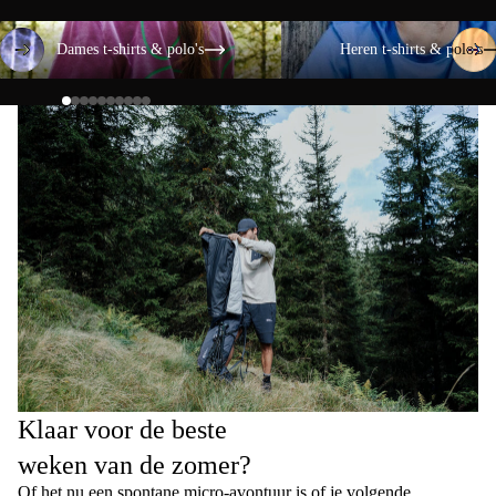
Dames t-shirts & polo's
Heren t-shirts & polo's
Dames t-shirts & polo's
Heren t-shirts & polo's
Klaar voor de beste
weken van de zomer?
Of het nu een spontane micro-avontuur is of je volgende