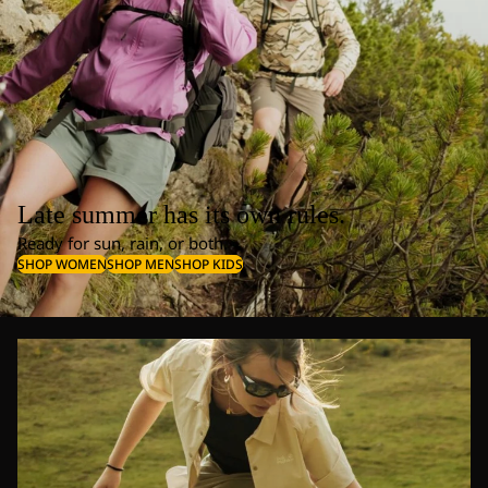
Late summer has its own rules.
Ready for sun, rain, or both.
SHOP WOMEN
SHOP MEN
SHOP KIDS