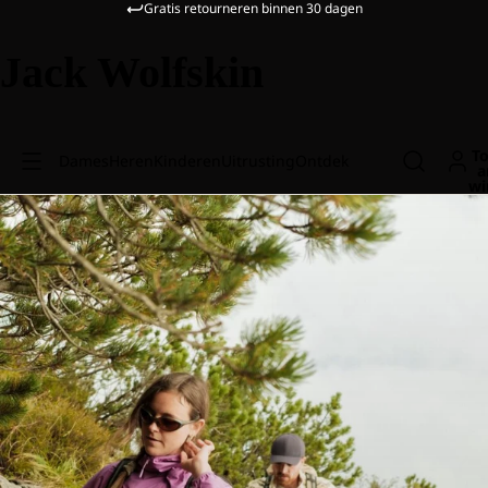
Gratis retourneren binnen 30 dagen
Jack Wolfskin
To
Dames
Heren
Kinderen
Uitrusting
Ontdek
a
wi