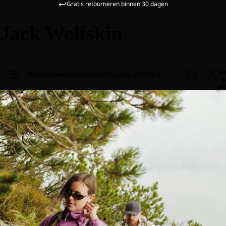
Gratis retourneren binnen 30 dagen
Jack Wolfskin
To
Dames
Heren
Kinderen
Uitrusting
Ontdek
a
wi