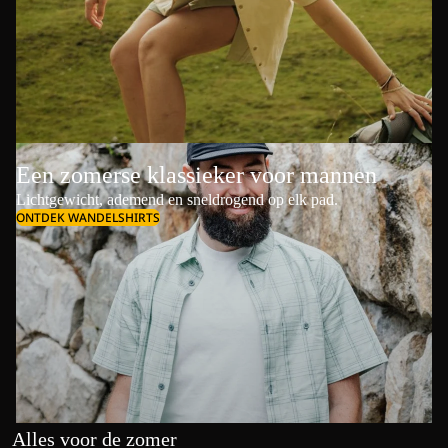
Een zomerse klassieker voor mannen
Lichtgewicht, ademend en sneldrogend op elk pad.
ONTDEK WANDELSHIRTS
Alles voor de zomer