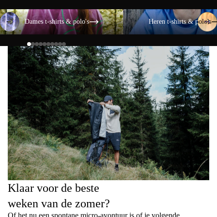
Dames t-shirts & polo's
Heren t-shirts & polo's
Dames t-shirts & polo's
Heren t-shirts & polo's
Klaar voor de beste
weken van de zomer?
Of het nu een spontane micro-avontuur is of je volgende