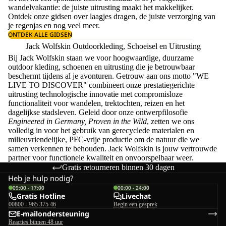
wandelvakantie: de juiste uitrusting maakt het makkelijker.
Ontdek onze gidsen over
laagjes dragen
, de juiste
verzorging van
je regenjas
en nog veel meer.
ONTDEK ALLE GIDSEN
Jack Wolfskin Outdoorkleding, Schoeisel en Uitrusting
Bij Jack Wolfskin staan we voor hoogwaardige, duurzame
outdoor kleding, schoenen en uitrusting die je betrouwbaar
beschermt tijdens al je avonturen. Getrouw aan ons motto "WE
LIVE TO DISCOVER" combineert onze prestatiegerichte
uitrusting technologische innovatie met compromisloze
functionaliteit voor wandelen, trektochten, reizen en het
dagelijkse stadsleven. Geleid door onze ontwerpfilosofie
Engineered in Germany, Proven in the Wild
, zetten we ons
volledig in voor het gebruik van gerecyclede materialen en
milieuvriendelijke, PFC-vrije productie om de natuur die we
samen verkennen te behouden. Jack Wolfskin is jouw vertrouwde
partner voor functionele kwaliteit en onvoorspelbaar weer.
Gratis retourneren binnen 30 dagen
Heb je hulp nodig?
09:00 - 17:00
00:00 - 24:00
Gratis Hotline
Livechat
00800 - 965 375 46
Begin een gesprek
E-mailondersteuning
Reacties binnen 48 uur