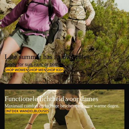
Late summer has its own rules.
Ready for sun, rain, or both.
SHOP WOMEN
SHOP MEN
SHOP KIDS
Functionele lichtheid voor dames
Maximaal comfort en luchtige bescherming voor warme dagen.
ONTDEK WANDELBLOUSES