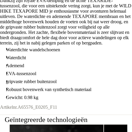
Dankzij zijn royale EVA-demping en de lichte TEXARIDE-
tussenzool, die voor een uitstekende vering zorgt, kun je met de WILD
HIKE TEXAPORE MID je enthousiasme voor avonturen helemaal
uitleven. De waterdichte en ademende TEXAPORE membraan en het
middelhoge bovenwerk houden de voeten ook bij nat weer droog, en
de gripvaste rubber buitenzool zorgt voor veiligheid op alle
ondergronden. Het zachte, flexibele bovenmateriaal is zeer slijtvast en
biedt draagcomfort de hele dag door voor actieve wandelingen op elk
terrein, zij het in nabij gelegen parken of op bergpaden.
Waterdichte wandelschoenen
Waterdicht
Ademend
EVA-tussenzool
gripvaste rubber buitenzool
Robuust bovenwerk van synthetisch materiaal
Gewicht: 0.98 kg
Artikelnr.
A65576_E0205_F11
Geïntegreerde technologieën