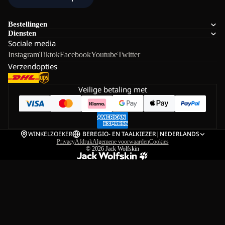
Bestellingen
Diensten
Sociale media
Instagram
Tiktok
Facebook
Youtube
Twitter
Verzendopties
Veilige betaling met
WINKELZOEKER
BE
REGIO- EN TAALKIEZER
|
NEDERLANDS
Privacy
Afdruk
Algemene voorwaarden
Cookies
© 2026
Jack Wolfskin