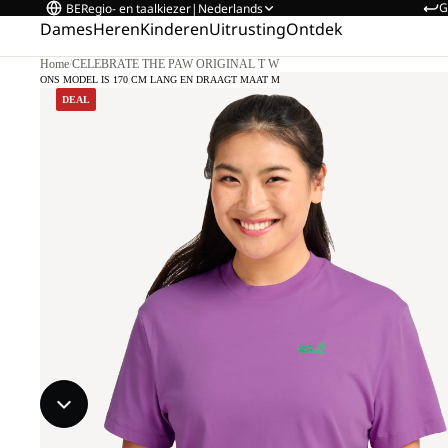
G
BE
Regio- en taalkiezer
|
Nederlands
Dames
Heren
Kinderen
Uitrusting
Ontdek
Home
/
CELEBRATE THE PAW ORIGINAL T W
ONS MODEL IS 170 CM LANG EN DRAAGT MAAT M
DEAL