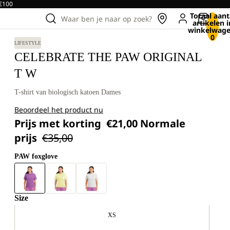
 €100
Totaal aant
Waar ben je naar op zoek?
artikelen i
winkelwage
0
LIFESTYLE
CELEBRATE THE PAW ORIGINAL
T W
T-shirt van biologisch katoen Dames
Beoordeel het product nu
Prijs met korting
€21,00
Normale
prijs
€35,00
PAW foxglove
Size
XS