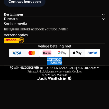
Bestellingen
Diensten
Sociale media
Instagram
Tiktok
Facebook
Youtube
Twitter
Verzendopties
Veilige betaling met
WINKELZOEKER
BE
REGIO- EN TAALKIEZER
|
NEDERLANDS
Privacy
Afdruk
Algemene voorwaarden
Cookies
© 2026
Jack Wolfskin