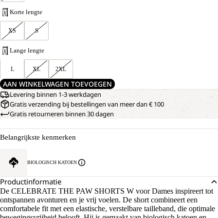
Korte lengte
XS
S
Lange lengte
L
XL
2XL
AAN WINKELWAGEN TOEVOEGEN
Levering binnen 1-3 werkdagen
Gratis verzending bij bestellingen van meer dan € 100
Gratis retourneren binnen 30 dagen
Belangrijkste kenmerken
BIOLOGISCH KATOEN
Productinformatie
De CELEBRATE THE PAW SHORTS W voor Dames inspireert tot
ontspannen avonturen en je vrij voelen. De short combineert een
comfortabele fit met een elastische, verstelbare tailleband, die optimale
bewegingsvrijheid belooft. Hij is gemaakt van biologisch katoen en