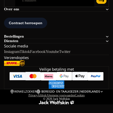
Over ons
Bestellingen
Diensten
Sociale media
Instagram
Tiktok
Facebook
Youtube
Twitter
Verzendopties
Veilige betaling met
WINKELZOEKER
BE
REGIO- EN TAALKIEZER
|
NEDERLANDS
Privacy
Afdruk
Algemene voorwaarden
Cookies
© 2026
Jack Wolfskin