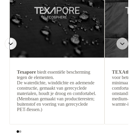
Texapore
biedt essentiële bescherming
TEXAthe
tegen de elementen.
voor betro
De waterdichte, winddichte en ademende
minimaal g
constructie, gemaakt van gerecyclede
comfortabel
materialen, houdt je droog en comfortabel.
omstandigh
(Membraan gemaakt van productieresten;
medium-loft
buitenstof en voering van gerecyclede
warmte-isol
PET-flessen.)