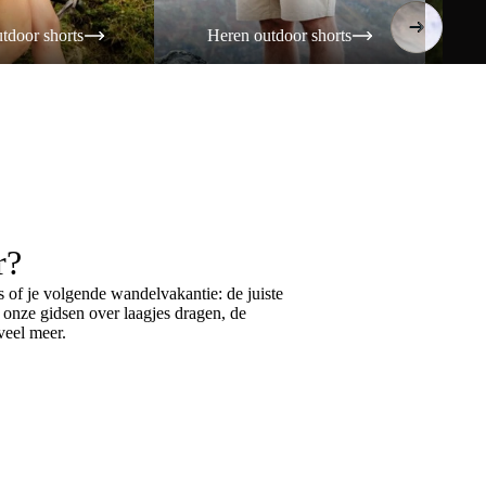
tdoor shorts
Heren outdoor shorts
Da
r?
 of je volgende wandelvakantie: de juiste
k onze gidsen over
laagjes dragen
, de
eel meer.