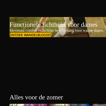
Functionele lichtheid voor dames
Maximaal comfort en luchtige bescherming voor warme dagen.
ONTDEK WANDELBLOUSES
Alles voor de zomer
Dames t-shirts & polo's
Heren t-shirts & polo's