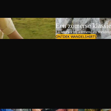
Een zomerse klassi
Lichtgewicht, ademend en sneldrog
ONTDEK WANDELSHIRTS
Schoudertassen & crossbodybags
Dames outdoor s