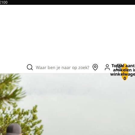
 €100
Totaal aant
Waar ben je naar op zoek?
artikelen i
winkelwage
0