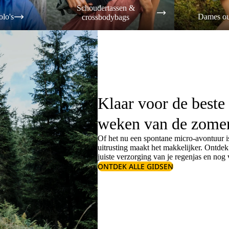
Schoudertassen &
olo's
Dames ou
crossbodybags
Klaar voor de beste
weken van de zome
Of het nu een spontane micro-avontuur is
uitrusting maakt het makkelijker. Ontde
juiste
verzorging van je regenjas
en nog v
ONTDEK ALLE GIDSEN