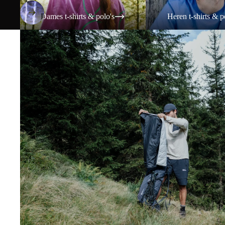
Dames t-shirts & polo's
Heren t-shirts & p