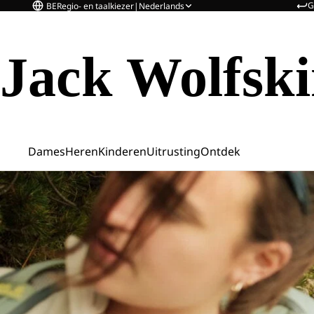
G
BE
Regio- en taalkiezer
|
Nederlands
Jack Wolfsk
Dames
Heren
Kinderen
Uitrusting
Ontdek