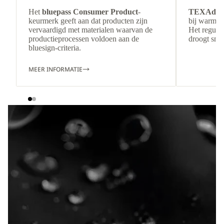
Het
bluepass Consumer Product
-
TEXAdri
keurmerk geeft aan dat producten zijn
bij warmer
vervaardigd met materialen waarvan de
Het regulee
productieprocessen voldoen aan de
droogt snel
bluesign-criteria.
MEER INFORMATIE