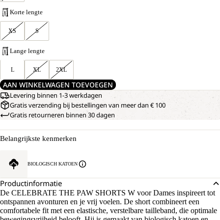
Korte lengte
XS
S
Lange lengte
L
XL
2XL
AAN WINKELWAGEN TOEVOEGEN
Levering binnen 1-3 werkdagen
Gratis verzending bij bestellingen van meer dan € 100
Gratis retourneren binnen 30 dagen
Belangrijkste kenmerken
BIOLOGISCH KATOEN
Productinformatie
De CELEBRATE THE PAW SHORTS W voor Dames inspireert tot
ontspannen avonturen en je vrij voelen. De short combineert een
comfortabele fit met een elastische, verstelbare tailleband, die optimale
bewegingsvrijheid belooft. Hij is gemaakt van biologisch katoen en