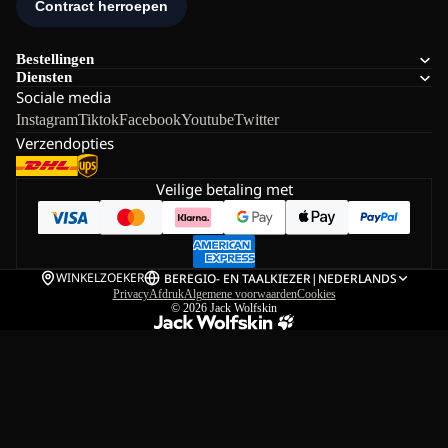
Bestellingen
Diensten
Sociale media
Instagram
Tiktok
Facebook
Youtube
Twitter
Verzendopties
Veilige betaling met
WINKELZOEKER
BE
REGIO- EN TAALKIEZER
|
NEDERLANDS
Privacy
Afdruk
Algemene voorwaarden
Cookies
© 2026
Jack Wolfskin