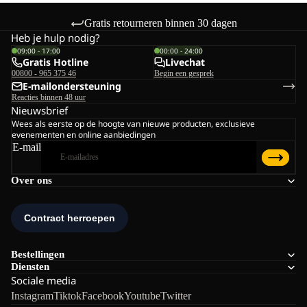
Gratis retourneren binnen 30 dagen
Heb je hulp nodig?
09:00 - 17:00
00:00 - 24:00
Gratis Hotline
Livechat
00800 - 965 375 46
Begin een gesprek
E-mailondersteuning
Reacties binnen 48 uur
Nieuwsbrief
Wees als eerste op de hoogte van nieuwe producten, exclusieve
evenementen en online aanbiedingen
E-mail
Over ons
Bestellingen
Diensten
Sociale media
Instagram
Tiktok
Facebook
Youtube
Twitter